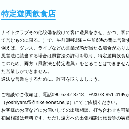
特定遊興飲食店
ナイトクラブその他設備を設けて客に遊興をさせ、かつ、客
て営むものに限る。）で、午前0時以降～午前6時の間に営業
例えば、ダンス、ライブなどの営業形態が当たる場合があり
風営法に該当する場合は風営法の許可を取り、特定遊興飲食
このため、両方（風営法と特定遊興）をとることはできませ
た営業しかできません。
適法な営業をするために、許可を取りましょう。
ご相談やご依頼は、電話090-6242-8318、FAX078-851-414
（yoshiyam.f5@nike.eonet.ne.jp）にてご依頼ください。
お客様のお店などにお伺いしての出張相談、打ち合わせも可
初回相談は無料です。ただし遠方への出張相談は旅費等の実